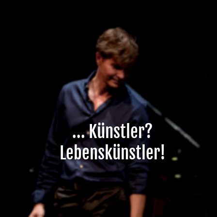
Slide01
Slide02
... Künstler?
Lebenskünstler!